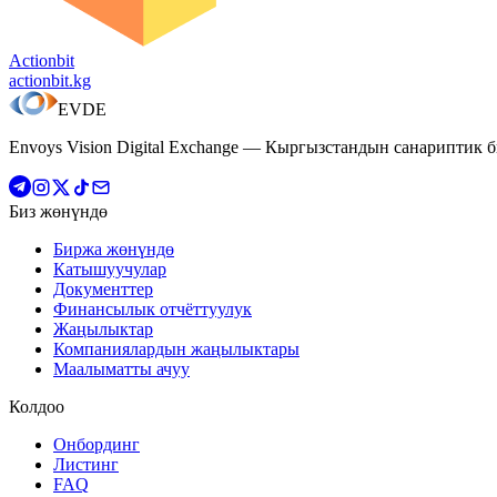
Actionbit
actionbit.kg
EVDE
Envoys Vision Digital Exchange — Кыргызстандын санариптик 
Биз жөнүндө
Биржа жөнүндө
Катышуучулар
Документтер
Финансылык отчёттуулук
Жаңылыктар
Компаниялардын жаңылыктары
Маалыматты ачуу
Колдоо
Онбординг
Листинг
FAQ