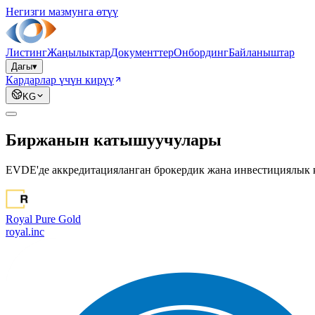
Негизги мазмунга өтүү
Листинг
Жаңылыктар
Документтер
Онбординг
Байланыштар
Дагы
▾
Кардарлар үчүн кирүү
KG
Биржанын катышуучулары
EVDE'де аккредитацияланган брокердик жана инвестициялык 
Royal Pure Gold
royal.inc