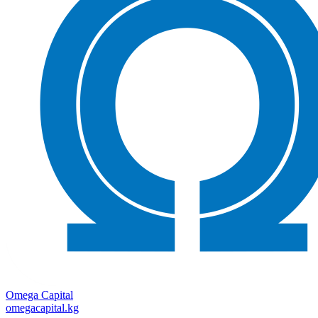
Omega Capital
omegacapital.kg