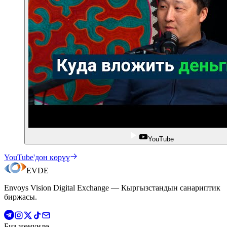
YouTube
YouTube'дон көрүү
EVDE
Envoys Vision Digital Exchange — Кыргызстандын санариптик
биржасы.
Биз жөнүндө