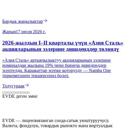
Бардык жаңылыктар
Жарыя
17 июля 2026 г.
2026-жылдын I–II кварталы үчүн «Азия Сталь»
акцияларынын ээлерине дивиденддер төлөндү
«Азия Сталь» артыкчылыктуу акцияларынын ээлерине
номиналдан жылына 19% чени боюнча дивиденддер
эсептелди. Каражаттар эсепке которулду — Namba One
тиркемесинен текшерсеңиз болот.
Толугураак
EVDE деген эмне
EVDE — лицензияланган соода-сатык уюштуруучусу.
Валюта, фондулук, товардык рынокто жана виртуалдык