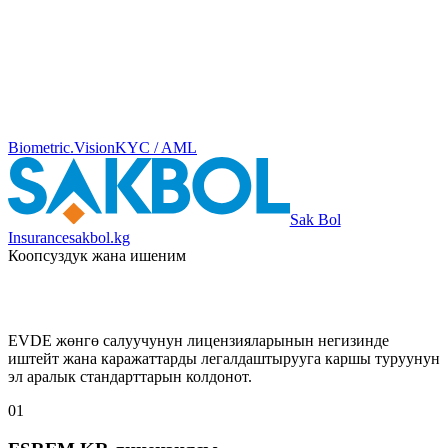
Biometric.Vision
KYC / AML
Sak Bol
Insurance
sakbol.kg
Коопсуздук жана ишеним
EVDE жөнгө салуучунун лицензияларынын негизинде
иштейт жана каражаттарды легалдаштырууга каршы туруунун
эл аралык стандарттарын колдонот.
01