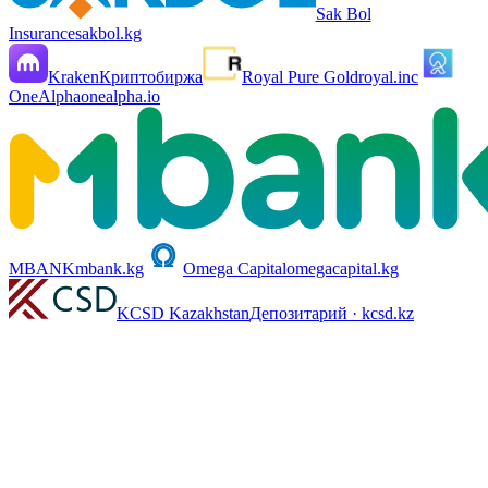
Sak Bol
Insurance
sakbol.kg
Kraken
Криптобиржа
Royal Pure Gold
royal.inc
OneAlpha
onealpha.io
MBANK
mbank.kg
Omega Capital
omegacapital.kg
KCSD Kazakhstan
Депозитарий · kcsd.kz