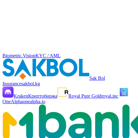
Biometric.Vision
KYC / AML
Sak Bol
Insurance
sakbol.kg
Kraken
Криптобиржа
Royal Pure Gold
royal.inc
OneAlpha
onealpha.io