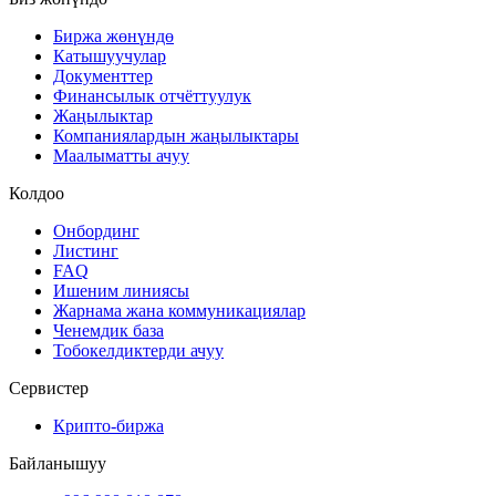
Биржа жөнүндө
Катышуучулар
Документтер
Финансылык отчёттуулук
Жаңылыктар
Компаниялардын жаңылыктары
Маалыматты ачуу
Колдоо
Онбординг
Листинг
FAQ
Ишеним линиясы
Жарнама жана коммуникациялар
Ченемдик база
Тобокелдиктерди ачуу
Сервистер
Крипто-биржа
Байланышуу