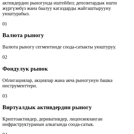
активдердин рыногунда иштейбиз; депозитардык ишти
жүргүзөбүз жана баалуу кагаздарды жайгаштырууну
уюштурабыз.
0
1
Валюта рыногу
Валюта рыногу сегментинде соода-сатыкты уюштуруу.
0
2
Фондулук рынок
Облигациялар, акциялар жана акча рыногунун башка
инструменттери.
0
3
Виртуалдык активдердин рыногу
Криптоактивдер, деривативдер, лицензияланган
инфраструктуранын алкагында соода-сатык.