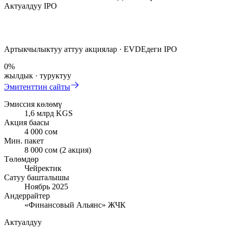
Актуалдуу IPO
Артыкчылыктуу аттуу акциялар · EVDEдеги IPO
0
%
жылдык · туруктуу
Эмитенттин сайты
Эмиссия көлөмү
1,6 млрд KGS
Акция баасы
4 000 сом
Мин. пакет
8 000 сом (2 акция)
Төлөмдөр
Чейректик
Сатуу башталышы
Ноябрь 2025
Андеррайтер
«Финансовый Альянс» ЖЧК
Актуалдуу