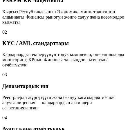
FSRFM KR лицензиясы
Кыргыз Республикасынын Экономика министрлигинин
алдындагы Финансы рыногун жөнгө салуу жана көзөмөлдөө
кызматы
02
KYC / AML стандарттары
Кардарларды текшерүүнүн толук комплекси, операцияларды
мониторинг, КРнын Финансы чалгындоо кызматына
отчёттуулук
03
Депозитардык иш
Реестрлерди жүргүзүүгө жана баалуу кагаздарды эсепке
алууга лицензия — кардарлардын активдери
сегрегацияланган
04
Аудит жана отчёттуулук