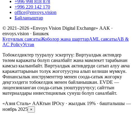
+996 998 818 878
+996 220 142 170
office@envoys.vision
Байланыштар
© 2021–2026 «Envoys Vision Digital Exchange» ААК ·
envoys.vision · Бишкек
Купуялык саясаты
Жоболор жана шарттар
AML саясаты
AB &
AC Policy
Устав
Тобокелдиктер тууралуу эскертүү: Виртуалдык активдер
төлөм каражаты болуп саналбайт жана мамлекет тарабынан
камсыз кылынбайт. Виртуалдык активдерди сатып алуу акча
каражаттарынын толук жоготуусуна алып келиши мүмкүн.
Финансылык инструменттер менен соода-сатык жогорку
деңгээлдеги тобокелдик менен байланышкан. EVDE —
лицензияланган соода-сатык уюштуруучусу; сайттын
материалдары инвестициялык сунуш болуп саналбайт.
«Азия Сталь» ААКтын IPOсу · жылдык 19% · башталышы —
ноябрь 2025
×