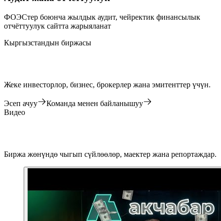
ФОЭСтер боюнча жылдык аудит, чейректик финансылык
отчёттуулук сайтта жарыяланат
Кыргызстандын биржасы
Жеке инвесторлор, бизнес, брокерлер жана эмитенттер үчүн.
Эсеп ачуу
Команда менен байланышуу
Видео
Биржа жөнүндө чыгып сүйлөөлөр, маектер жана репортаждар.