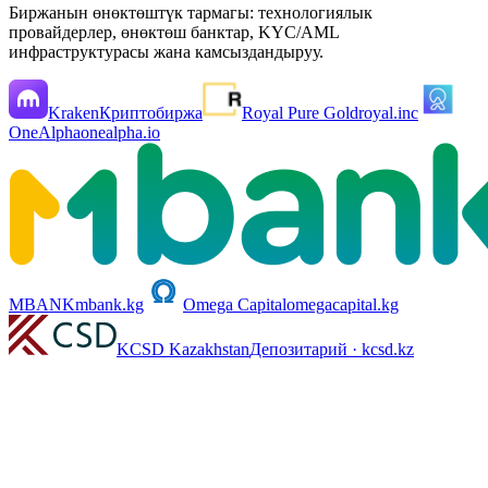
Биржанын өнөктөштүк тармагы: технологиялык
провайдерлер, өнөктөш банктар, KYC/AML
инфраструктурасы жана камсыздандыруу.
Kraken
Криптобиржа
Royal Pure Gold
royal.inc
OneAlpha
onealpha.io
MBANK
mbank.kg
Omega Capital
omegacapital.kg
KCSD Kazakhstan
Депозитарий · kcsd.kz