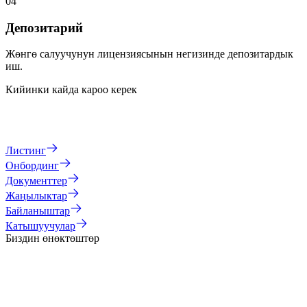
0
4
Депозитарий
Жөнгө салуучунун лицензиясынын негизинде депозитардык
иш.
Кийинки кайда кароо керек
Листинг
Онбординг
Документтер
Жаңылыктар
Байланыштар
Катышуучулар
Биздин өнөктөштөр