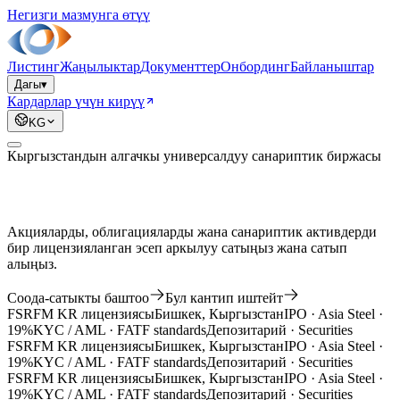
Негизги мазмунга өтүү
Листинг
Жаңылыктар
Документтер
Онбординг
Байланыштар
Дагы
▾
Кардарлар үчүн кирүү
KG
Кыргызстандын алгачкы универсалдуу санариптик биржасы
Акцияларды, облигацияларды жана санариптик активдерди
бир лицензияланган эсеп аркылуу сатыңыз жана сатып
алыңыз.
Соода-сатыкты баштоо
Бул кантип иштейт
FSRFM KR лицензиясы
Бишкек, Кыргызстан
IPO · Asia Steel ·
19%
KYC / AML · FATF standards
Депозитарий · Securities
FSRFM KR лицензиясы
Бишкек, Кыргызстан
IPO · Asia Steel ·
19%
KYC / AML · FATF standards
Депозитарий · Securities
FSRFM KR лицензиясы
Бишкек, Кыргызстан
IPO · Asia Steel ·
19%
KYC / AML · FATF standards
Депозитарий · Securities