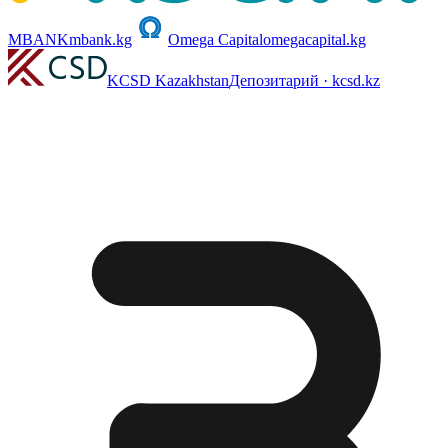
MBANK
mbank.kg
Omega Capital
omegacapital.kg
KCSD Kazakhstan
Депозитарий · kcsd.kz