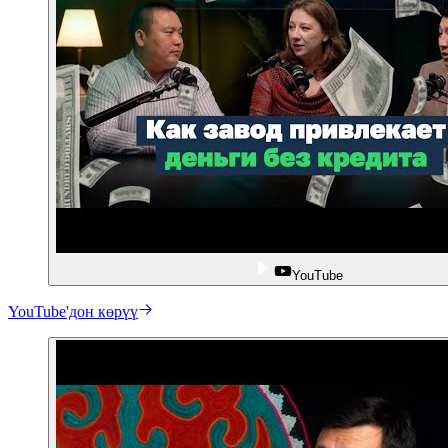
YouTube
YouTube'дон көрүү