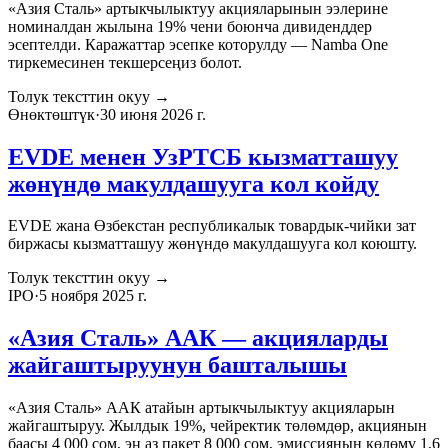
«Азия Сталь» артыкчылыктуу акцияларынын ээлерине
номиналдан жылына 19% чени боюнча дивиденддер
эсептелди. Каражаттар эсепке которулду — Namba One
тиркемесинен текшерсеңиз болот.
Толук тексттин окуу
→
Өнөктөштүк
·
30 июня 2026 г.
EVDE менен УзРТСБ кызматташуу
жөнүндө макулдашууга кол койду
EVDE жана Өзбекстан республикалык товардык‑чийки зат
биржасы кызматташуу жөнүндө макулдашууга кол коюшту.
Толук тексттин окуу
→
IPO
·
5 ноября 2025 г.
«Азия Сталь» ААК — акцияларды
жайгаштыруунун башталышы
«Азия Сталь» ААК атайын артыкчылыктуу акцияларын
жайгаштыруу. Жылдык 19%, чейректик төлөмдөр, акциянын
баасы 4 000 сом, эң аз пакет 8 000 сом, эмиссиянын көлөмү 1,6