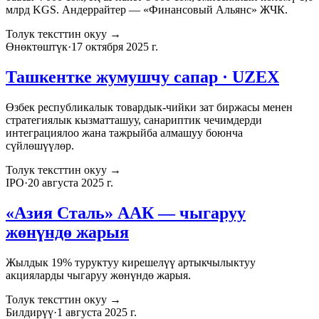
млрд KGS. Андеррайтер — «Финансовый Альянс» ЖЧК.
Толук тексттин окуу
→
Өнөктөштүк
·
17 октября 2025 г.
Ташкентке жумушчу сапар · UZEX
Өзбек республикалык товардык-чийки зат биржасы менен
стратегиялык кызматташуу, санариптик чечимдерди
интеграциялоо жана тажрыйба алмашуу боюнча
сүйлөшүүлөр.
Толук тексттин окуу
→
IPO
·
20 августа 2025 г.
«Азия Сталь» ААК — чыгаруу
жөнүндө жарыя
Жылдык 19% туруктуу кирешелүү артыкчылыктуу
акцияларды чыгаруу жөнүндө жарыя.
Толук тексттин окуу
→
Билдирүү
·
1 августа 2025 г.