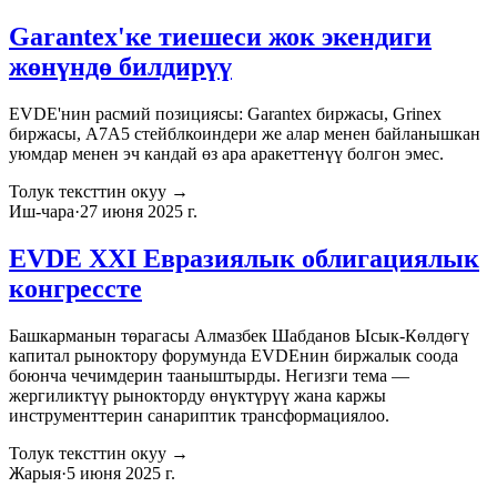
Garantex'ке тиешеси жок экендиги
жөнүндө билдирүү
EVDE'нин расмий позициясы: Garantex биржасы, Grinex
биржасы, A7A5 стейблкоиндери же алар менен байланышкан
уюмдар менен эч кандай өз ара аракеттенүү болгон эмес.
Толук тексттин окуу
→
Иш-чара
·
27 июня 2025 г.
EVDE XXI Евразиялык облигациялык
конгрессте
Башкарманын төрагасы Алмазбек Шабданов Ысык-Көлдөгү
капитал рыноктору форумунда EVDEнин биржалык соода
боюнча чечимдерин тааныштырды. Негизги тема —
жергиликтүү рынокторду өнүктүрүү жана каржы
инструменттерин санариптик трансформациялоо.
Толук тексттин окуу
→
Жарыя
·
5 июня 2025 г.