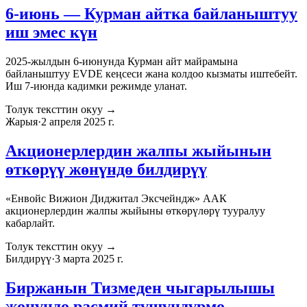
6-июнь — Курман айтка байланыштуу
иш эмес күн
2025-жылдын 6-июнунда Курман айт майрамына
байланыштуу EVDE кеңсеси жана колдоо кызматы иштебейт.
Иш 7-июнда кадимки режимде уланат.
Толук тексттин окуу
→
Жарыя
·
2 апреля 2025 г.
Акционерлердин жалпы жыйынын
өткөрүү жөнүндө билдирүү
«Енвойс Вижион Диджитал Эксчейндж» ААК
акционерлердин жалпы жыйыны өткөрүлөрү тууралуу
кабарлайт.
Толук тексттин окуу
→
Билдирүү
·
3 марта 2025 г.
Биржанын Тизмеден чыгарылышы
жөнүндө расмий түшүндүрмө