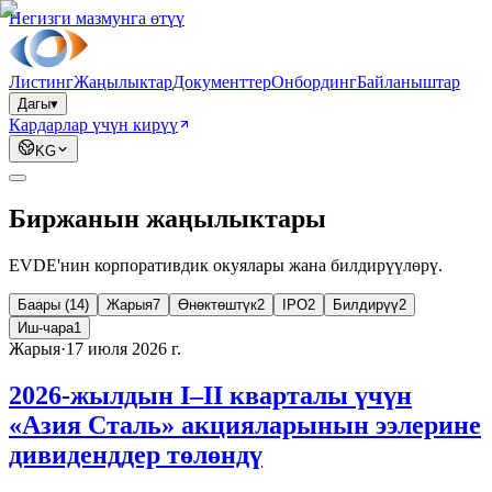
Негизги мазмунга өтүү
Листинг
Жаңылыктар
Документтер
Онбординг
Байланыштар
Дагы
▾
Кардарлар үчүн кирүү
KG
Биржанын жаңылыктары
EVDE'нин корпоративдик окуялары жана билдирүүлөрү.
Баары (14)
Жарыя
7
Өнөктөштүк
2
IPO
2
Билдирүү
2
Иш-чара
1
Жарыя
·
17 июля 2026 г.
2026-жылдын I–II кварталы үчүн
«Азия Сталь» акцияларынын ээлерине
дивиденддер төлөндү