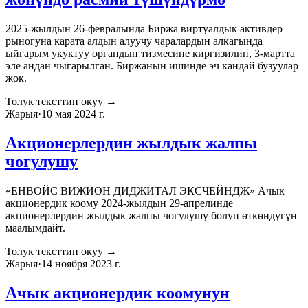
2025-жылдын 26-февралында Биржа виртуалдык активдер
рыногуна карата алдын алуучу чаралардын алкагында
ыйгарым укуктуу органдын тизмесине киргизилип, 3-мартта
эле андан чыгарылган. Биржанын ишинде эч кандай бузуулар
жок.
Толук тексттин окуу
→
Жарыя
·
10 мая 2024 г.
Акционерлердин жылдык жалпы
чогулушу
«ЕНВОЙС ВИЖИОН ДИДЖИТАЛ ЭКСЧЕЙНДЖ» Ачык
акционердик коому 2024-жылдын 29-апрелинде
акционерлердин жылдык жалпы чогулушу болуп өткөндүгүн
маалымдайт.
Толук тексттин окуу
→
Жарыя
·
14 ноября 2023 г.
Ачык акционердик коомунун