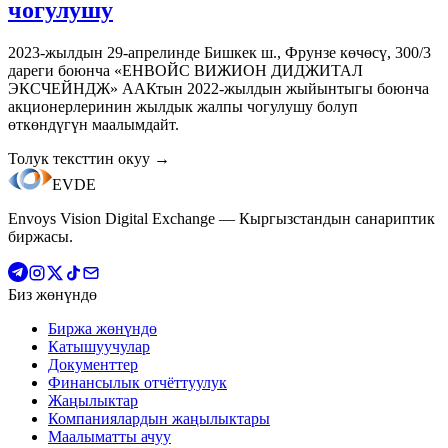
чогулушу
2023-жылдын 29-апрелинде Бишкек ш., Фрунзе көчөсү, 300/3
дареги боюнча «ЕНВОЙС ВИЖИОН ДИДЖИТАЛ
ЭКСЧЕЙНДЖ» ААКтын 2022-жылдын жыйынтыгы боюнча
акционерлеринин жылдык жалпы чогулушу болуп
өткөндүгүн маалымдайт.
Толук тексттин окуу
→
EVDE
Envoys Vision Digital Exchange — Кыргызстандын санариптик
биржасы.
Биз жөнүндө
Биржа жөнүндө
Катышуучулар
Документтер
Финансылык отчёттуулук
Жаңылыктар
Компаниялардын жаңылыктары
Маалыматты ачуу