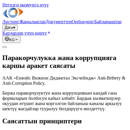
Негизги мазмунга өтүү
Листинг
Жаңылыктар
Документтер
Онбординг
Байланыштар
Дагы
▾
Кардарлар үчүн кирүү
KG
Паракорчулукка жана коррупцияга
каршы аракет саясаты
ААК «Енвойс Вижион Диджитал Эксчейндж» Anti-Bribery &
Anti-Corruption Policy.
Биржа паракорчулуктун жана коррупциянын кандай гана
формаларын болбосун кабыл албайт. Бардык кызматкерлер
окуудан өтүшөт жана корголгон байланыш каналы аркылуу
шектүү жагдайлар тууралуу билдирүүгө милдеттүү.
Саясаттын принциптери