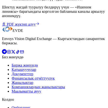
Шектүү жагдай тууралуу билдирүү үчүн — «Ишеним
линиясы» барагындагы корголгон байланыш каналы аркылуу
анонимдүү.
📄
PDF жүктөп алуу
EVDE
Envoys Vision Digital Exchange — Кыргызстандын санариптик
биржасы.
Биз жөнүндө
Биржа жөнүндө
Катышуучулар
Документтер
Финансылык отчёттуулук
Жаңылыктар
Компаниялардын жаңылыктары
Маалыматты ачуу
Колдоо
Онбординг