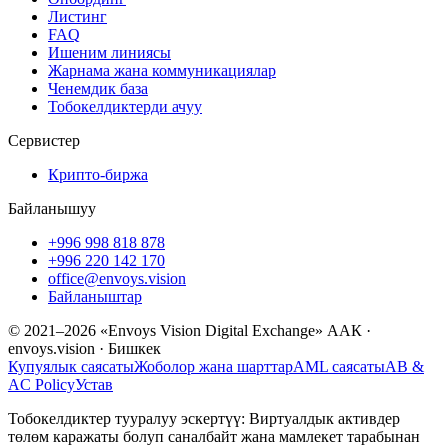
Листинг
FAQ
Ишеним линиясы
Жарнама жана коммуникациялар
Ченемдик база
Тобокелдиктерди ачуу
Сервистер
Крипто-биржа
Байланышуу
+996 998 818 878
+996 220 142 170
office@envoys.vision
Байланыштар
© 2021–2026 «Envoys Vision Digital Exchange» ААК ·
envoys.vision · Бишкек
Купуялык саясаты
Жоболор жана шарттар
AML саясаты
AB &
AC Policy
Устав
Тобокелдиктер тууралуу эскертүү: Виртуалдык активдер
төлөм каражаты болуп саналбайт жана мамлекет тарабынан