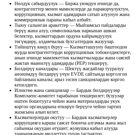
Нөлдүк сабырдуулук
—
Биржа уюмдун ичинде да,
контрагенттер менен мамилелерде да паракорчулуктун,
коррупциянын, кызмат адамдарын сатып алуунун жана
коммерциялык параны кабыл албайт.
Тыюу салынган аракеттер
—
Мыйзамсыз пайдаларды
берүү жана алуу, символикалык наркынан ашкан
белектер, кызматтардын ордуна кайрымдуулук
төгүмдөрү, алдамчылык бухгалтердик жазуулар.
Тийиштүү көңүл буруу
—
Кызматташууну баштоодон
мурда контрагенттерди коррупциялык тобокелдиктерге,
анын ичинде мамлекеттик кызматчыларды жана саясий
жактан маанилүү адамдарды (PEP) текшерүү.
Билдирүү каналдары
—
Шектүү жагдайлар тууралуу
анонимдүү билдирүү үчүн EVDE сайтында корголгон
байланыш каналы; арыз ээсин санкциялардан коргоо
кепилдиги.
Иликтөө жана санкциялар
—
Бардык билдирүүлөр
Комплаенс-комитет тарабынан текшерилет; бузуулар
иштен бошотууга чейин жана материалдарды укук
коргоо органдарына өткөрүп берүүгө чейин тартип
жазасына алып келет.
Кызматкерлерди окутуу
—
Бардык кызматкерлер
коррупцияга каршы саясат боюнча алгачкы жана жыл
сайынкы окуудан өтүшөт; жумушка кабыл алууда
таанышканын милдеттүү түрдө тастыктоо.