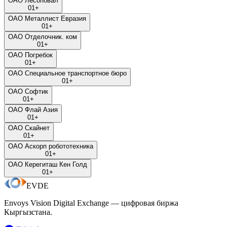
ОАО Лесоповал
01
+
ОАО Металлист Евразия
01
+
ОАО Отделочник. ком
01
+
ОАО Погребок
01
+
ОАО Специальное транспортное бюро
01
+
ОАО Софтик
01
+
ОАО Флай Азия
01
+
ОАО Скайнет
01
+
ОАО Аскорп робототехника
01
+
ОАО Керегиташ Кен Голд
01
+
EVDE
Envoys Vision Digital Exchange — цифровая биржа
Кыргызстана.