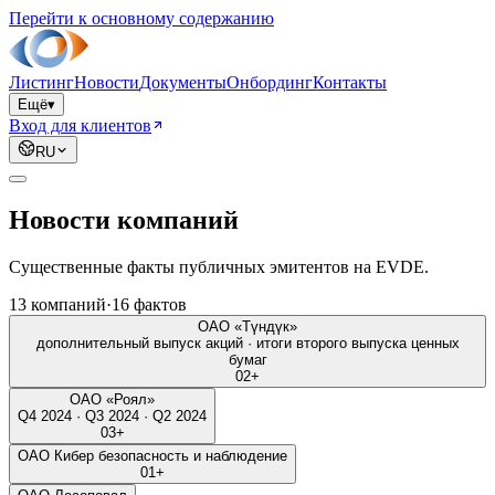
Перейти к основному содержанию
Листинг
Новости
Документы
Онбординг
Контакты
Ещё
▾
Вход для клиентов
RU
Новости компаний
Существенные факты публичных эмитентов на EVDE.
13
компаний
·
16
фактов
ОАО «Түндүк»
дополнительный выпуск акций · итоги второго выпуска ценных
бумаг
02
+
ОАО «Роял»
Q4 2024 · Q3 2024 · Q2 2024
03
+
ОАО Кибер безопасность и наблюдение
01
+