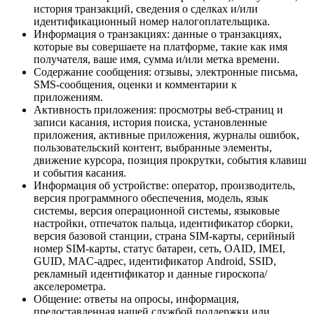
история транзакций, сведения о сделках и/или
идентификационный номер налогоплательщика.
Информация о транзакциях: данные о транзакциях,
которые вы совершаете на платформе, такие как имя
получателя, ваше имя, сумма и/или метка времени.
Содержание сообщения: отзывы, электронные письма,
SMS-сообщения, оценки и комментарии к
приложениям.
Активность приложения: просмотры веб-страниц и
записи касания, история поиска, установленные
приложения, активные приложения, журналы ошибок,
пользовательский контент, выбранные элементы,
движение курсора, позиция прокрутки, события клавиш
и события касания.
Информация об устройстве: оператор, производитель,
версия программного обеспечения, модель, язык
системы, версия операционной системы, языковые
настройки, отпечаток пальца, идентификатор сборки,
версия базовой станции, страна SIM-карты, серийный
номер SIM-карты, статус батареи, сеть, OAID, IMEI,
GUID, MAC-адрес, идентификатор Android, SSID,
рекламный идентификатор и данные гироскопа/
акселерометра.
Общение: ответы на опросы, информация,
предоставленная нашей службой поддержки или