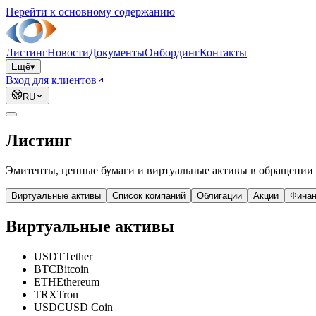
Перейти к основному содержанию
Листинг
Новости
Документы
Онбординг
Контакты
Ещё
▾
Вход для клиентов
RU
Листинг
Эмитенты, ценные бумаги и виртуальные активы в обращении
Виртуальные активы
Список компаний
Облигации
Акции
Финан
Виртуальные активы
USDT
Tether
BTC
Bitcoin
ETH
Ethereum
TRX
Tron
USDC
USD Coin