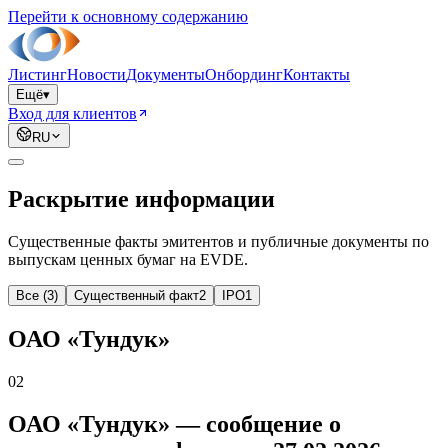
Перейти к основному содержанию
Листинг
Новости
Документы
Онбординг
Контакты
Ещё
▾
Вход для клиентов
RU
Раскрытие информации
Существенные факты эмитентов и публичные документы по
выпускам ценных бумаг на EVDE.
Все (3)
Существенный факт
2
IPO
1
ОАО «Тундук»
02
ОАО «Тундук» — сообщение о